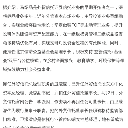
据介绍，马绍晶是外贸信托证券信托业务的早期开拓者之一，深
耕标品业务多年，近年分管资本市场业务，主导投资业务重组融
合，实现业绩突破性增长；坚定做强FOF等主动管理业务，提升
投研体系建设与资产配置能力，在一级股权资管和二级权益投资
领域持续优化布局，实现投研对投资全过程的有效赋能。同时，
他担任北京信诺公益基金会副理事长，积极支持“慈善信托+基金
会”双平台公益模式，在乡村全面振兴、教育助学、环境保护等领
域持续助力社会公益事业。
卸任外贸信托总经理职务的卫濛濛，已升任外贸信托股东方中化
资本总经理、党委副书记，并拟任外贸信托董事长。4月3日，外
贸信托官网公告，李强因工作变动不再担任公司董事长，由卫濛
濛代为履行董事长职责。她的外贸信托董事长任职资格待监管部
门核准。卫濛濛曾是信托行业首位80后女性总经理，她有望成为
信托业首位80后女性董事长。