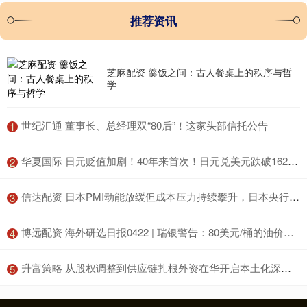
推荐资讯
芝麻配资 羹饭之间：古人餐桌上的秩序与哲
学
​世纪汇通 董事长、总经理双“80后”！这家头部信托公告
1
​华夏国际 日元贬值加剧！40年来首次！日元兑美元跌破162关口
2
​信达配资 日本PMI动能放缓但成本压力持续攀升，日本央行6月加息预期升温支撑日元
3
​博远配资 海外研选日报0422 | 瑞银警告：80美元/桶的油价或成新常态
4
​升富策略 从股权调整到供应链扎根外资在华开启本土化深耕新阶段
5