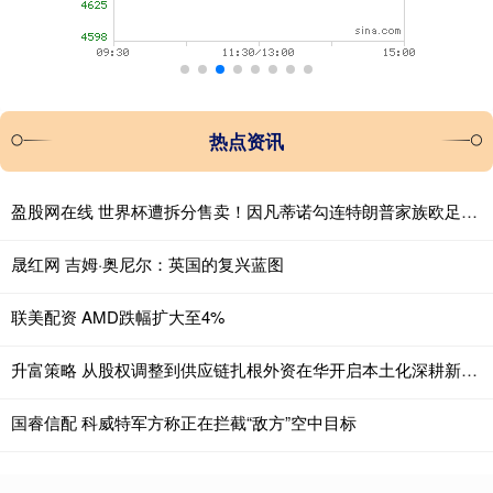
热点资讯
盈股网在线 世界杯遭拆分售卖！因凡蒂诺勾连特朗普家族欧足联强硬抵制
晟红网 吉姆·奥尼尔：英国的复兴蓝图
联美配资 AMD跌幅扩大至4%
升富策略 从股权调整到供应链扎根外资在华开启本土化深耕新阶段
国睿信配 科威特军方称正在拦截“敌方”空中目标