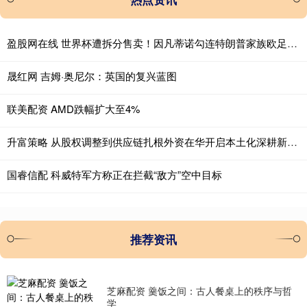
盈股网在线 世界杯遭拆分售卖！因凡蒂诺勾连特朗普家族欧足联强硬抵制
晟红网 吉姆·奥尼尔：英国的复兴蓝图
联美配资 AMD跌幅扩大至4%
升富策略 从股权调整到供应链扎根外资在华开启本土化深耕新阶段
国睿信配 科威特军方称正在拦截“敌方”空中目标
推荐资讯
芝麻配资 羹饭之间：古人餐桌上的秩序与哲
学