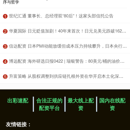
​世纪汇通 董事长、总经理双“80后”！这家头部信托公告
1
​华夏国际 日元贬值加剧！40年来首次！日元兑美元跌破162关口
2
​信达配资 日本PMI动能放缓但成本压力持续攀升，日本央行6月加息预期升温支撑日元
3
​博远配资 海外研选日报0422 | 瑞银警告：80美元/桶的油价或成新常态
4
​升富策略 从股权调整到供应链扎根外资在华开启本土化深耕新阶段
5
出彩速配
合法正规的
最大线上配
国内在线配
配资平台
资
资
友情链接：