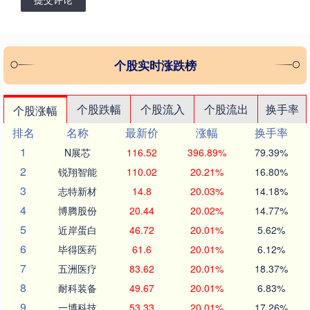
个股实时涨跌榜
个股跌幅
个股流入
个股流出
换手率
个股涨幅
排名
名称
最新价
涨幅
换手率
1
N展芯
116.52
396.89%
79.39%
2
锐翔智能
110.02
20.21%
16.80%
3
志特新材
14.8
20.03%
14.18%
4
博腾股份
20.44
20.02%
14.77%
5
近岸蛋白
46.72
20.01%
5.62%
6
毕得医药
61.6
20.01%
6.12%
7
五洲医疗
83.62
20.01%
18.37%
8
耐科装备
49.67
20.01%
6.83%
9
一博科技
53.33
20.01%
17.26%