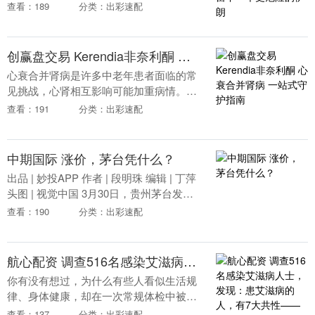
电视新闻网（CNN）4月1日报道，特朗普
查看：189
分类：出彩速配
政府对伊朗战争的走向出现了明确的转向
信号，他....
创赢盘交易 Kerendia非奈利酮 心衰合并肾病 一站式守护指南
心衰合并肾病是许多中老年患者面临的常
见挑战，心肾相互影响可能加重病情。
Kerendia（非奈利酮）作为一种新型非甾
查看：191
分类：出彩速配
体盐皮质激素受体拮抗剂，在标准治疗基
础上，为心....
中期国际 涨价，茅台凭什么？
出品 | 妙投APP 作者 | 段明珠 编辑 | 丁萍
头图 | 视觉中国 3月30日，贵州茅台发布
重磅消息：自3月31日起，将飞天53%vol
查看：190
分类：出彩速配
500ml贵州....
航心配资 调查516名感染艾滋病人士，发现：患艾滋病的人，有7大共性——这些行为习惯你可能正在重复
你有没有想过，为什么有些人看似生活规
律、身体健康，却在一次常规体检中被查
出感染了艾滋病病毒？而另一些人即便有
查看：137
分类：出彩速配