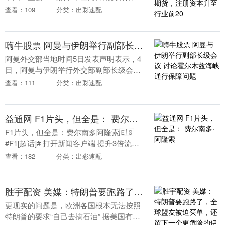
司吸收合并中金期货有限公司。一纸批
查看：109
分类：出彩速配
复，让两家同属中金公司的期货子公司走
向“合二为一”....
嗨牛股票 阿曼与伊朗举行副部长级会议 讨论霍尔木兹海峡通行保障问题
阿曼外交部当地时间5日发表声明表示，4
日，阿曼与伊朗举行外交部副部长级会
议，双方相关领域专家出席。 会议期间，
查看：111
分类：出彩速配
双方就当前地区局势下如何确保霍尔木兹
海峡通行顺畅的....
益通网 F1片头，但全是： 费尔南多·阿隆索
F1片头，但全是：费尔南多阿隆索🇪🇸
#F1[超话]# 打开新闻客户端 提升3倍流畅
度....
查看：182
分类：出彩速配
胜宇配资 美媒：特朗普要跑路了，全球盟友被迫买单，还留下一个更危险的伊朗
更现实的问题是，欧洲各国根本无法按照
特朗普的要求“自己去搞石油” 据美国有线