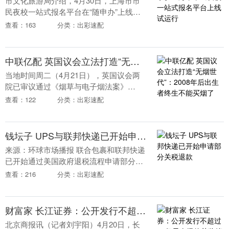
市文化旅游局介绍，4月30日，上海市市
民夜校一站式报名平台在“随申办”上线试
运行。市文化旅游局统筹其主管的市民艺
查看：163
分类：出彩速配
术夜校、市总工会组织的工会夜校、团市
委推动的青年....
中联亿配 英国议会立法打造“无烟世代”：2008年后出生者终生不能买烟了
当地时间周二（4月21日），英国议会两
院已审议通过《烟草与电子烟法案》
（Tobacco and Vapes Bill）。 该法案将于
查看：122
分类：出彩速配
下周获得御准后正式生效，它历....
钱坛子 UPS与联邦快递已开始申请部分关税退款
来源：环球市场播报 联合包裹和联邦快递
已开始通过美国政府退税流程申请部分关
税退款。此类退款仅适用于依据《国际紧
查看：216
分类：出彩速配
急经济权力法》征收的关税，美国最高法
院已于今年2月....
财富家 长江证券：公开发行不超过50亿元次级债获监管批复
北京商报讯（记者刘宇阳）4月20日，长