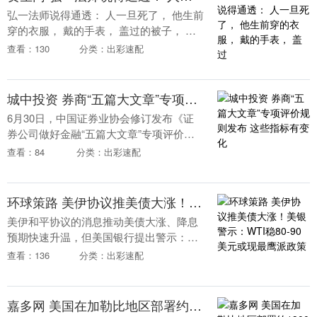
弘一法师说得通透： 人一旦死了， 他生前
穿的衣服， 戴的手表， 盖过的被子， 睡
过的床， 用过的洗漱用品。 那些贴身的东
查看：130
分类：出彩速配
西， 家里人都会处理掉。 除了房子和
钱，....
城中投资 券商“五篇大文章”专项评价规则发布 这些指标有变化
6月30日，中国证券业协会修订发布《证
券公司做好金融“五篇大文章”专项评价办
法》（以下简称《评价办法》），对评价
查看：84
分类：出彩速配
指标及计分进行优化完善。中国证券业协
会表示，此次....
环球策路 美伊协议推美债大涨！美银警示：WTI稳80-90美元或现最鹰派政策
美伊和平协议的消息推动美债大涨、降息
预期快速升温，但美国银行提出警示：市
场的鸽派解读可能是一厢情愿。若协议促
查看：136
分类：出彩速配
使油价在温和区间企稳，反而可能制造出
最偏鹰派的货币政....
嘉多网 美国在加勒比地区部署约1300名海军陆战队员