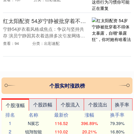
过高危行为，多年后依然安然无恙？这背
后，真的只是运气....
红太阳配资 54岁宁静被批穿着不得体太暴露，自嘲“暴露狂”，你对她有啥看法
宁静54岁衣着风格成焦点：争议与坚持共
存 演员宁静因其衣着选择多次引发网络讨
论，有人指她穿着前卫不符年龄形象。她
查看：94
分类：出彩速配
近期出现在活动现场，身着绿色内搭和黑
色丝袜，绿色....
个股实时涨跌榜
个股跌幅
个股流入
个股流出
换手率
个股涨幅
排名
名称
最新价
涨幅
换手率
1
N展芯
116.52
396.89%
79.39%
2
锐翔智能
110.02
20.21%
16.80%