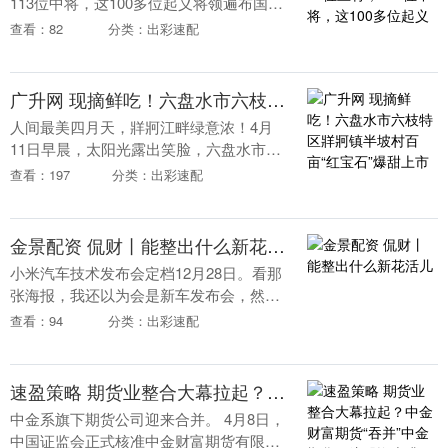
113位中将，这100多位起义将领遍布国民
党各派系、各战区，从中央军到地方军，
查看：82
分类：出彩速配
从西北到西南，足以看出蒋介石的独裁统
治有多不....
广升网 现摘鲜吃！六盘水市六枝特区牂牁镇半坡村百亩“红宝石”爆甜上市
人间最美四月天，牂牁江畔绿意浓！4月
11日早晨，太阳光露出笑脸，六盘水市六
枝特区牂牁镇半坡村的百余亩樱桃林里，
查看：197
分类：出彩速配
已是一番热闹繁忙的景象。暖阳穿透山间
晨雾，洒向层层....
金景配资 侃财丨能整出什么新花活儿
小米汽车技术发布会定档12月28日。看那
张海报，我还以为会是新车发布会，然后
再打出“10万8888，小米汽车带回家”的震
查看：94
分类：出彩速配
撼价格。还好雷军及时出来澄清，说是想
跟大....
速盈策略 期货业整合大幕拉起？中金财富期货“吞并”中金期货，注册资本升至行业前20
中金系旗下期货公司迎来合并。 4月8日，
中国证监会正式核准中金财富期货有限公