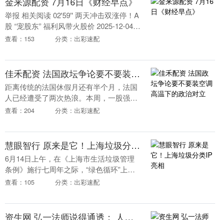
金来源配资 7月16日《财经早点》
举报 相关阅读 02'59'' 两天冲击双涨停！A
股 “宠股东” 福利风带火股价 2025-12-04
08:52 59'56....
查看：153
分类：出彩速配
佳禾配资 法国政坛争论要不要装空调 高温下的政治对立
距离传统的法国休假月还有半个月，法国
人已经遭受了两次热浪。本周，一股强烈
的热浪席卷了从波尔多到南特等多个城
查看：204
分类：出彩速配
市，气温飙升至40摄氏度以上。伴随极端
天气的频繁出现，....
慧眼智行 原来是它！上海垃圾分类IP亮相
6月14日上午，在《上海市生活垃圾管理
条例》施行七周年之际，“绿色循环”上海
市垃圾分类志愿服务宣传日（普陀站）在
查看：105
分类：出彩速配
梦清园环保主题公园举行，发布了上海市
垃圾分类IP....
资生网 弘一法师说得通透： 人一旦死了， 他生前穿的衣服， 戴的手表， 盖过