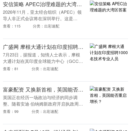
安信策略 APEC治理难题的大湾区答案
2026年11月，亚太经合组织（APEC）领
导人非正式会议将在深圳举行。这是
APEC第三次进入中国时间从2001年上
查看：115
分类：出彩速配
海、2014年北京，到2026年深圳，三个
承....
广盛网 摩根大通计划在印度招聘1000名技术专业人员
7月23日，据报道，知情人士表示，摩根
大通计划在其印度全球能力中心（GCC）
招聘约1000名技术专业人员。招聘岗位将
查看：81
分类：出彩速配
涵盖云架构、网络安全和人工智能数据管
道等领域....
富豪配资 又换新首相，英国能否重启增长？
英国正在经历一场政治与经济的同步调
整。随着安迪·伯纳姆新政府开启执政周
期，英国经济也站在新的十字路口。 当地
查看：99
分类：出彩速配
时间7月17日，英国执政党工党在特别大
会上宣布，安迪....