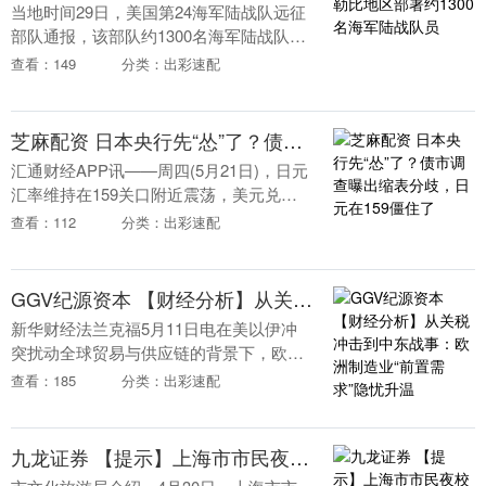
当地时间29日，美国第24海军陆战队远征
部队通报，该部队约1300名海军陆战队员
及相关人员已完成部署，接替此前执行任
查看：149
分类：出彩速配
务的第22远征部队在加勒比地区执行任
务。 针....
芝麻配资 日本央行先“怂”了？债市调查曝出缩表分歧，日元在159僵住了
汇通财经APP讯——周四(5月21日)，日元
汇率维持在159关口附近震荡，美元兑日
元最新报价约159.095。伴随日本国债市场
查看：112
分类：出彩速配
出现一定波动，日本央行投资者调查显....
GGV纪源资本 【财经分析】从关税冲击到中东战事：欧洲制造业“前置需求”隐忧升温
新华财经法兰克福5月11日电在美以伊冲
突扰动全球贸易与供应链的背景下，欧洲
制造业近期出现一轮“反直觉”回暖。4月，
查看：185
分类：出彩速配
欧元区制造业采购经理人指数升至52.2，
创近四....
九龙证券 【提示】上海市市民夜校一站式报名平台上线试运行