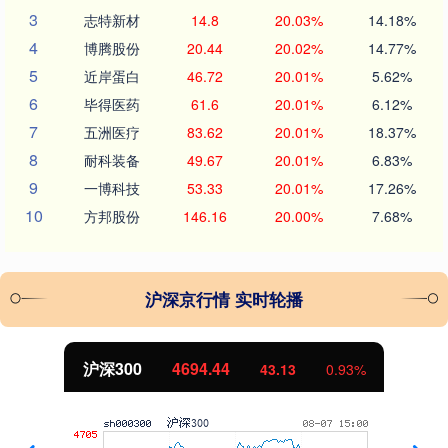
3
志特新材
14.8
20.03%
14.18%
4
博腾股份
20.44
20.02%
14.77%
5
近岸蛋白
46.72
20.01%
5.62%
6
毕得医药
61.6
20.01%
6.12%
7
五洲医疗
83.62
20.01%
18.37%
8
耐科装备
49.67
20.01%
6.83%
9
一博科技
53.33
20.01%
17.26%
10
方邦股份
146.16
20.00%
7.68%
沪深京行情 实时轮播
北证50
1134.24
0.93%
11.37
1