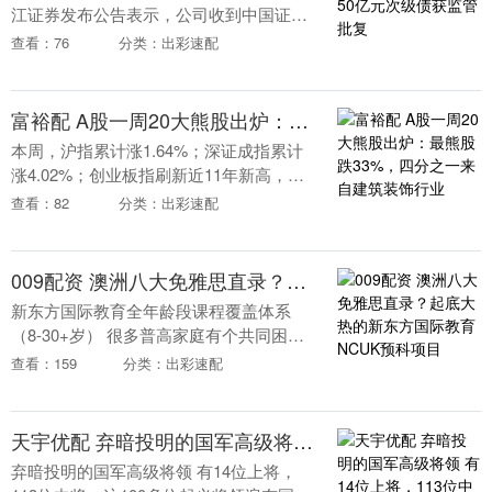
江证券发布公告表示，公司收到中国证监
会《关于同意长江证券股份有限公司向专
查看：76
分类：出彩速配
业投资者公开发行次级债券注册的批
复》，同意公司向专....
富裕配 A股一周20大熊股出炉：最熊股跌33%，四分之一来自建筑装饰行业
本周，沪指累计涨1.64%；深证成指累计
涨4.02%；创业板指刷新近11年新高，周
涨6.65%。65%的个股周内实现上涨，503
查看：82
分类：出彩速配
股周涨超10%，48股跌超10%....
009配资 澳洲八大免雅思直录？起底大热的新东方国际教育NCUK预科项目
新东方国际教育全年龄段课程覆盖体系
（8-30+岁） 很多普高家庭有个共同困
扰：孩子想留学，但雅思考了三四次始终
查看：159
分类：出彩速配
达不到申请门槛。有没有一种路径，能绕
过雅思这道坎，....
天宇优配 弃暗投明的国军高级将领 有14位上将，113位中将，这100多位起义
弃暗投明的国军高级将领 有14位上将，