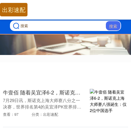
出彩速配
搜索
牛壹佰 随着吴宜泽6-2，斯诺克上海大师赛八强诞生：仅2位中国选手
7月29日讯，斯诺克上海大师赛八分之一
决赛，世界排名第4的吴宜泽PK世界排名
第16的斯佳辉。 单看综合硬实力，吴宜泽
查看：97
分类：出彩速配
更占优势，手握世锦赛冠军头衔，竞技水
准有顶级....